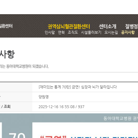
인사말
연혁
조직도
시설둘러보기
오시는길
공지사항
사항
[재미있는 통계 70탄] 금연! 심장과 뇌가 달라집니다
자
양원영
 / 조회
2025-12-16 16:55:08 / 937