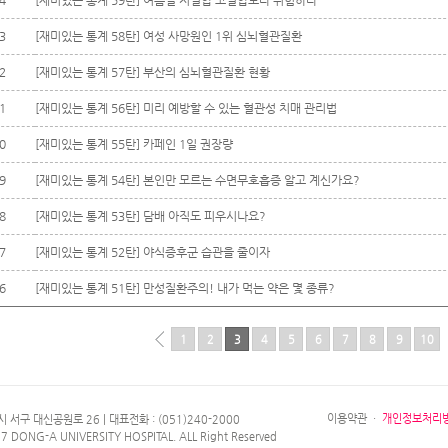
4
[재미있는 통계 59탄] 여름철 저혈압 고혈압보다 위험하다
3
[재미있는 통계 58탄] 여성 사망원인 1위 심뇌혈관질환
2
[재미있는 통계 57탄] 부산의 심뇌혈관질환 현황
1
[재미있는 통계 56탄] 미리 예방할 수 있는 혈관성 치매 관리법
0
[재미있는 통계 55탄] 카페인 1일 권장량
9
[재미있는 통계 54탄] 본인만 모르는 수면무호흡증 알고 계신가요?
8
[재미있는 통계 53탄] 담배 아직도 피우시나요?
7
[재미있는 통계 52탄] 야식증후군 습관을 줄이자
6
[재미있는 통계 51탄] 만성질환주의! 내가 먹는 약은 몇 종류?
1
2
3
4
5
6
7
8
9
10
이용약관
·
개인정보처리
 서구 대신공원로 26 | 대표전화 : (051)240-2000
7 DONG-A UNIVERSITY HOSPITAL. ALL Right Reserved