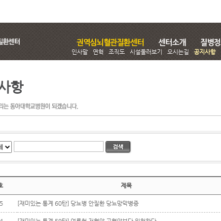
인사말
연혁
조직도
시설둘러보기
오시는길
공지사항
사항
호
제목
5
[재미있는 통계 60탄] 당뇨병 안질환 당뇨망막병증