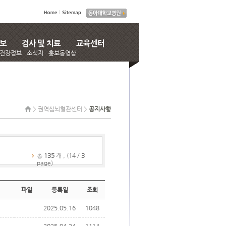
건강정보
소식지
홍보동영상
> 권역심뇌혈관센터 >
공지사항
총
135
개 , (14 /
3
page)
파일
등록일
조회
2025.05.16
1048